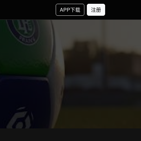
APP下载
注册