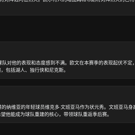
球队对他的表现和态度感到不满。欧文在本赛季的表现起伏不定
趣，包括湖人、独行侠和尼克斯。
堪的纳维亚的年轻球员维克多·文班亚马作为状元秀。文班亚马身高
希望他能成为球队重建的核心，带领球队重返季后赛。