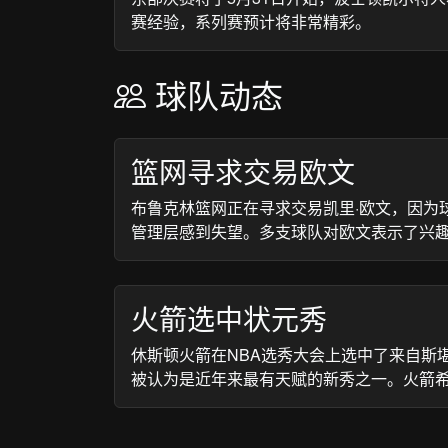
赛经验，系列赛预计将非常精彩。
球队动态
篮网寻求交易欧文
布鲁克林篮网正在寻求交易凯里·欧文，因为
管理层感到失望。多支球队对欧文表示了兴
火箭选中状元秀
休斯顿火箭在NBA选秀大会上选中了来自斯
被认为是近年来最有天赋的新秀之一。火箭